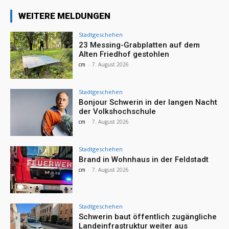
WEITERE MELDUNGEN
Stadtgeschehen
23 Messing-Grabplatten auf dem
Alten Friedhof gestohlen
cm
-
7. August 2026
Stadtgeschehen
Bonjour Schwerin in der langen Nacht
der Volkshochschule
cm
-
7. August 2026
Stadtgeschehen
Brand in Wohnhaus in der Feldstadt
cm
-
7. August 2026
Stadtgeschehen
Schwerin baut öffentlich zugängliche
Landeinfrastruktur weiter aus