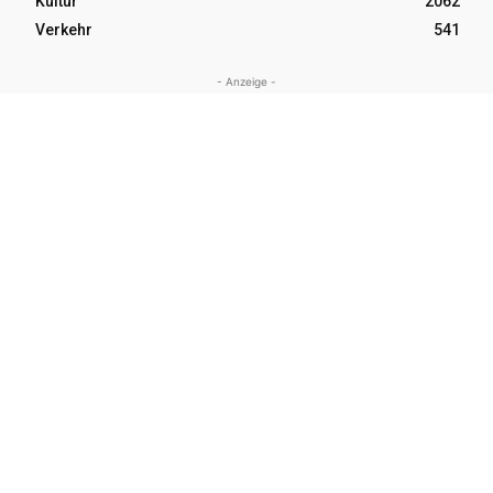
Kultur
2062
Verkehr
541
- Anzeige -