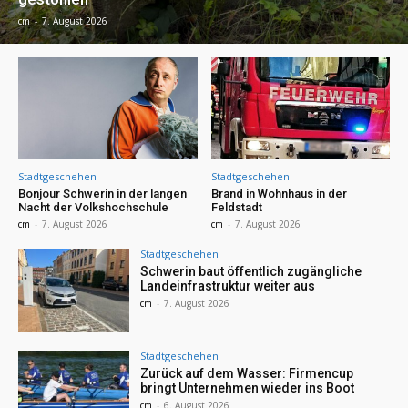
cm
-
7. August 2026
Stadtgeschehen
Stadtgeschehen
Bonjour Schwerin in der langen
Brand in Wohnhaus in der
Nacht der Volkshochschule
Feldstadt
cm
-
7. August 2026
cm
-
7. August 2026
Stadtgeschehen
Schwerin baut öffentlich zugängliche
Landeinfrastruktur weiter aus
cm
-
7. August 2026
Stadtgeschehen
Zurück auf dem Wasser: Firmencup
bringt Unternehmen wieder ins Boot
cm
-
6. August 2026