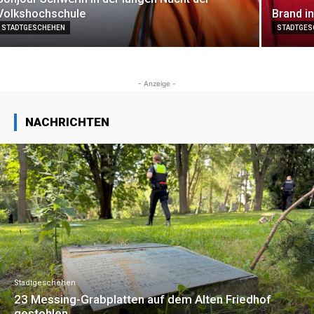
Volkshochschule
Brand i
STADTGESCHEHEN
STADTGES
- Anzeige -
NACHRICHTEN
Stadtgeschehen
23 Messing-Grabplatten auf dem Alten Friedhof
gestohlen