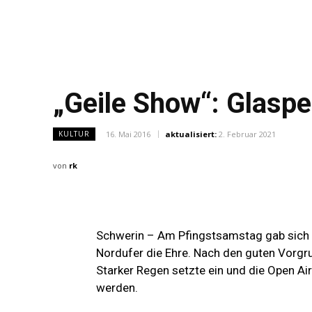
„Geile Show“: Glaspe
16. Mai 2016
aktualisiert:
2. Februar 2021
KULTUR
von
rk
Schwerin – Am Pfingstsamstag gab sich 
Nordufer die Ehre. Nach den guten Vorg
Starker Regen setzte ein und die Open Ai
werden.