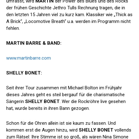
umfasst, wird
MARTIN
der Power des Blues und des Rocks
der frühen Geschichte Jethro Tulls Rechnung tragen, die in
den letzten 15 Jahren viel zu kurz kam. Klassiker wie „Thick as
A Brick“, „Locomotive Breath“ u.a. werden im Programm nicht
fehlen.
MARTIN BARRE & BAND:
www.martinbarre.com
SHELLY BONET:
Seit ihrer Tour zusammen mit Michael Bolton im Frühjahr
dieses Jahres geht es steil bergauf für die charismatische
Sängerin
SHELLY BONET
. Wer die Rockröhre live gesehen
hat, wurde bereits in ihren Bann gezogen.
Schon für die Ohren allein ist sie kaum zu fassen. Und
kommen erst die Augen hinzu, wird
SHELLY BONET
vollends
zum Rätsel: Ihre Stimme ist so groß, als wären Nina Simone