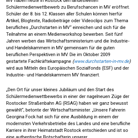
MV haben heute in Rostock den landesweiten
Schülermedienwettbewerb zu Berufschancen in MV eröffnet.
Schüler der 8. bis 12. Klassen aller Schulen können hierfür
Artikel, Blogtexte, Radiobeiträge oder Videoclips zum Thema
berufliches „Durchstarten in MV“ einreichen und sich für die
Teilnahme an einem Medienworkshop bewerben. Seit fünf
Jahren werben das Wirtschaftsministerium und die Industrie-
und Handelskammern in MV gemeinsam für die guten
beruflichen Perspektiven in MV. Die im Oktober 2009
gestartete Fachkräftekampagne
(
www.durchstarten-in-mv.de
)
wird aus Mitteln des Europäischen Sozialfonds (ESF) und der
Industrie- und Handelskammern MV finanziert.
„Den Ort für unser kleines Jubiläum und den Start des
Schülermedienwettbewerbs in einer der nagelneuen Züge der
Rostocker Straßenbahn AG (RSAG) haben wir ganz bewusst
gewählt“, betonte der Wirtschaftsminister. „Unsere Fahrerin
Georgina Fock hat sich für eine Ausbildung in einem der
modernsten Verkehrsbetriebe des Landes und eine berufliche
Karriere in ihrer Heimatstadt Rostock entschieden und ist so
eine authentische Botschafterin unserer