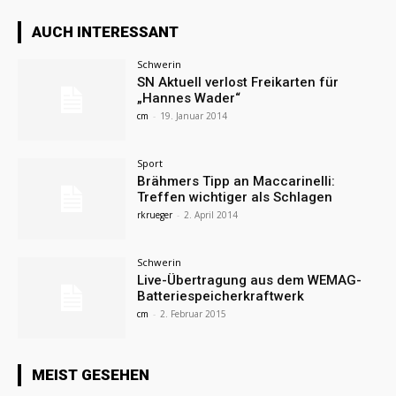
AUCH INTERESSANT
Schwerin
SN Aktuell verlost Freikarten für
„Hannes Wader“
cm
-
19. Januar 2014
Sport
Brähmers Tipp an Maccarinelli:
Treffen wichtiger als Schlagen
rkrueger
-
2. April 2014
Schwerin
Live-Übertragung aus dem WEMAG-
Batteriespeicherkraftwerk
cm
-
2. Februar 2015
MEIST GESEHEN