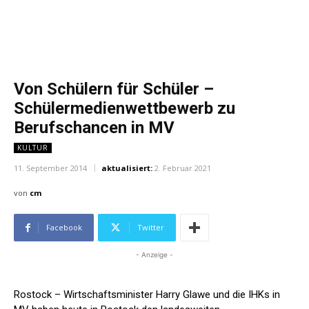
Von Schülern für Schüler –
Schülermedienwettbewerb zu
Berufschancen in MV
KULTUR
11. September 2014
aktualisiert:
2. Februar 2021
von
cm
Facebook
Twitter
- Anzeige -
Rostock – Wirtschaftsminister Harry Glawe und die IHKs in