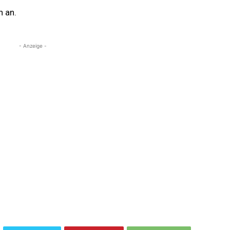
n an.
- Anzeige -