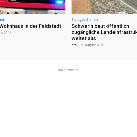
hen
Stadtgeschehen
 Wohnhaus in der Feldstadt
Schwerin baut öffentlich
zugängliche Landeinfrastru
st 2026
weiter aus
cm
-
7. August 2026
- Advertisement -