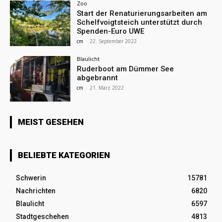
Zoo
Start der Renaturierungsarbeiten am
Schelfvoigtsteich unterstützt durch
Spenden-Euro UWE
cm
-
22. September 2022
Blaulicht
Ruderboot am Dümmer See
abgebrannt
cm
-
21. März 2022
MEIST GESEHEN
BELIEBTE KATEGORIEN
Schwerin
15781
Nachrichten
6820
Blaulicht
6597
Stadtgeschehen
4813