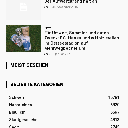
Der Aufwärtstrend hält an
cm
-
28. November 2016
Sport
Für Umwelt, Sammler und guten
Zweck: F.C. Hansa und w.Holz stellen
im Ostseestadion auf
Mehrwegbecher um
cm
-
3. Januar 2023
MEIST GESEHEN
BELIEBTE KATEGORIEN
Schwerin
15781
Nachrichten
6820
Blaulicht
6597
Stadtgeschehen
4813
Sport
2745