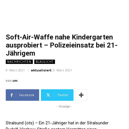
Soft-Air-Waffe nahe Kindergarten
ausprobiert – Polizeieinsatz bei 21-
Jährigem
NACHRICHTEN
BLAULICHT
9. März 2021
aktualisiert:
9. März 2021
von
cm
Facebook
Twitter
- Anzeige -
Stralsund (ots) – Ein 21-Jähriger hat in der Stralsunder