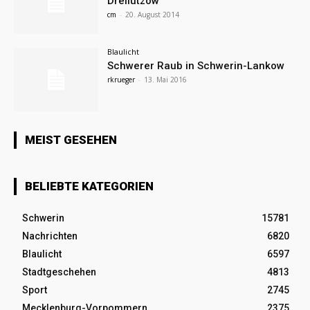
Dreilützow
cm
-
20. August 2014
Blaulicht
Schwerer Raub in Schwerin-Lankow
rkrueger
-
13. Mai 2016
MEIST GESEHEN
BELIEBTE KATEGORIEN
Schwerin
15781
Nachrichten
6820
Blaulicht
6597
Stadtgeschehen
4813
Sport
2745
Mecklenburg-Vorpommern
2375