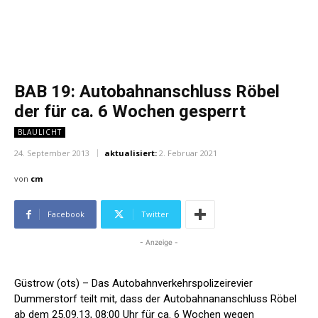
BAB 19: Autobahnanschluss Röbel
der für ca. 6 Wochen gesperrt
BLAULICHT
24. September 2013
aktualisiert:
2. Februar 2021
von
cm
Facebook
Twitter
- Anzeige -
Güstrow (ots) – Das Autobahnverkehrspolizeirevier
Dummerstorf teilt mit, dass der Autobahnananschluss Röbel
ab dem 25.09.13, 08:00 Uhr für ca. 6 Wochen wegen