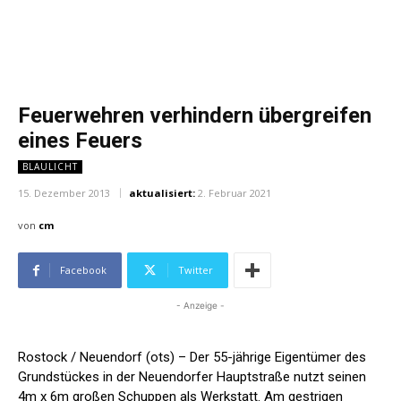
Feuerwehren verhindern übergreifen
eines Feuers
BLAULICHT
15. Dezember 2013
aktualisiert:
2. Februar 2021
von
cm
Facebook
Twitter
- Anzeige -
Rostock / Neuendorf (ots) – Der 55-jährige Eigentümer des
Grundstückes in der Neuendorfer Hauptstraße nutzt seinen
4m x 6m großen Schuppen als Werkstatt. Am gestrigen