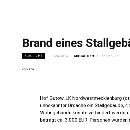
Brand eines Stallge
17. Mai 2014
aktualisiert:
2. Februar 2021
BLAULICHT
von
cm
Hof Gutow, LK Nordwestmecklenburg (ots
unbekannter Ursache ein Stallgebäude, 4
Wohngebäude konnte verhindert werden. 
beträgt ca. 3.000 EUR. Personen wurden ni