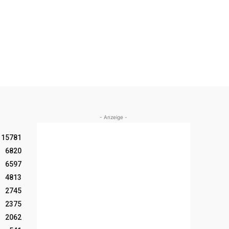
- Anzeige -
15781
6820
6597
4813
2745
2375
2062