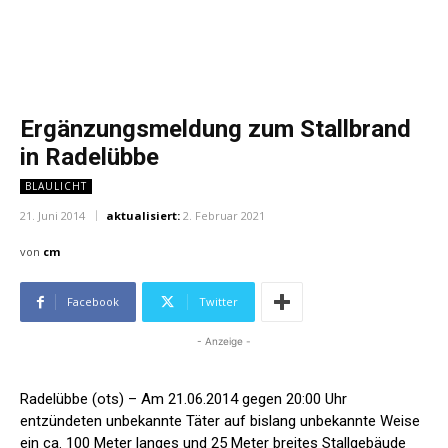
Ergänzungsmeldung zum Stallbrand
in Radelübbe
BLAULICHT
21. Juni 2014
aktualisiert:
2. Februar 2021
von
cm
Facebook
Twitter
- Anzeige -
Radelübbe (ots) – Am 21.06.2014 gegen 20:00 Uhr
entzündeten unbekannte Täter auf bislang unbekannte Weise
ein ca. 100 Meter langes und 25 Meter breites Stallgebäude