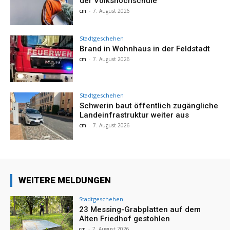
der Volkshochschule
cm
-
7. August 2026
Stadtgeschehen
Brand in Wohnhaus in der Feldstadt
cm
-
7. August 2026
Stadtgeschehen
Schwerin baut öffentlich zugängliche
Landeinfrastruktur weiter aus
cm
-
7. August 2026
WEITERE MELDUNGEN
Stadtgeschehen
23 Messing-Grabplatten auf dem
Alten Friedhof gestohlen
cm
-
7. August 2026