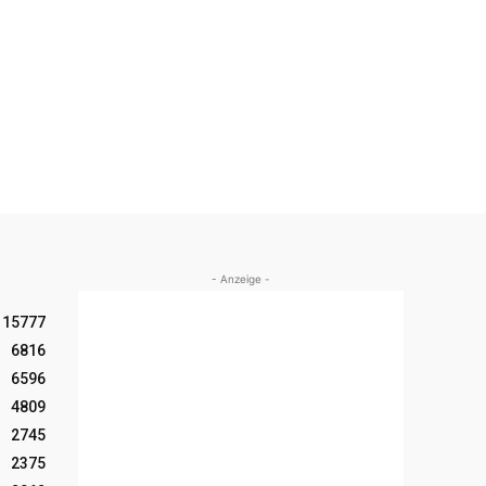
- Anzeige -
15777
6816
6596
4809
2745
2375