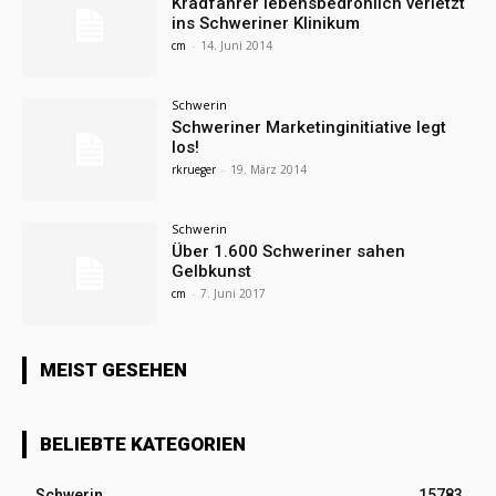
Kradfahrer lebensbedrohlich verletzt
ins Schweriner Klinikum
cm
-
14. Juni 2014
Schwerin
Schweriner Marketinginitiative legt
los!
rkrueger
-
19. März 2014
Schwerin
Über 1.600 Schweriner sahen
Gelbkunst
cm
-
7. Juni 2017
MEIST GESEHEN
BELIEBTE KATEGORIEN
Schwerin
15783