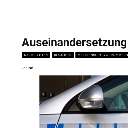
Auseinandersetzung 
NACHRICHTEN
BLAULICHT
MECKLENBURG-VORPOMMER
von
cm