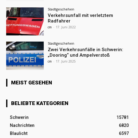
Stadtgeschehen
Verkehrsunfall mit verletztem
Radfahrer
cm
-
17. Juni 2022
Stadtgeschehen
Zwei Verkehrsunfälle in Schwerin:
„Dooring“ und Ampelverstoß
cm
-
17. Juni 2025
MEIST GESEHEN
BELIEBTE KATEGORIEN
Schwerin
15781
Nachrichten
6820
Blaulicht
6597