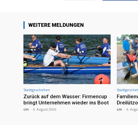
WEITERE MELDUNGEN
Stadtgeschehen
Stadtgesche
Zurück auf dem Wasser: Firmencup
Familie
bringt Unternehmen wieder ins Boot
Dreilütz
cm
-
6. August 2026
cm
-
6. Augu