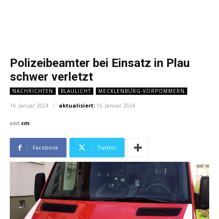
Polizeibeamter bei Einsatz in Plau
schwer verletzt
NACHRICHTEN
BLAULICHT
MECKLENBURG-VORPOMMERN
16. Januar 2024
aktualisiert:
16. Januar 2024
von
cm
Facebook
Twitter