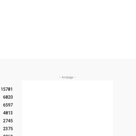
- Anzeige -
15781
6820
6597
4813
2745
2375