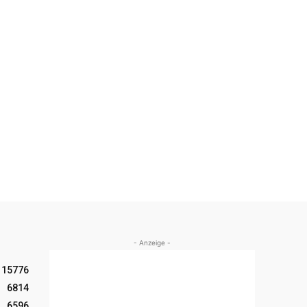
- Anzeige -
15776
6814
6596