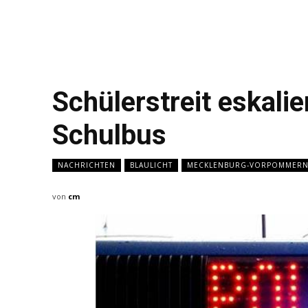
Schülerstreit eskali
Schulbus
NACHRICHTEN
BLAULICHT
MECKLENBURG-VORPOMMER
von
cm