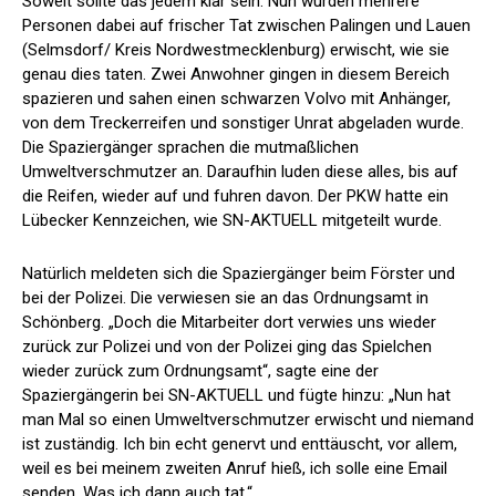
Soweit sollte das jedem klar sein. Nun wurden mehrere
Personen dabei auf frischer Tat zwischen Palingen und Lauen
(Selmsdorf/ Kreis Nordwestmecklenburg) erwischt, wie sie
genau dies taten. Zwei Anwohner gingen in diesem Bereich
spazieren und sahen einen schwarzen Volvo mit Anhänger,
von dem Treckerreifen und sonstiger Unrat abgeladen wurde.
Die Spaziergänger sprachen die mutmaßlichen
Umweltverschmutzer an. Daraufhin luden diese alles, bis auf
die Reifen, wieder auf und fuhren davon. Der PKW hatte ein
Lübecker Kennzeichen, wie SN-AKTUELL mitgeteilt wurde.
Natürlich meldeten sich die Spaziergänger beim Förster und
bei der Polizei. Die verwiesen sie an das Ordnungsamt in
Schönberg. „Doch die Mitarbeiter dort verwies uns wieder
zurück zur Polizei und von der Polizei ging das Spielchen
wieder zurück zum Ordnungsamt“, sagte eine der
Spaziergängerin bei SN-AKTUELL und fügte hinzu: „Nun hat
man Mal so einen Umweltverschmutzer erwischt und niemand
ist zuständig. Ich bin echt genervt und enttäuscht, vor allem,
weil es bei meinem zweiten Anruf hieß, ich solle eine Email
senden. Was ich dann auch tat.“