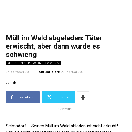
Müll im Wald abgeladen: Täter
erwischt, aber dann wurde es
schwierig
MECKLENBURG-VORPOMMERN
24. Oktober 2018
aktualisiert:
2. Februar 2021
von
rk
Facebook
Twitter
- Anzeige -
Selmsdorf – Seinen Müll im Wald abladen ist nicht erlaubt!