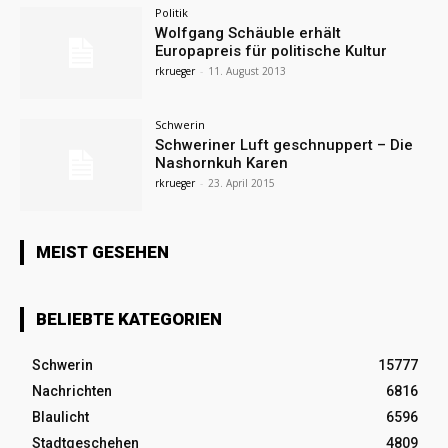
Politik
Wolfgang Schäuble erhält
Europapreis für politische Kultur
rkrueger
-
11. August 2013
Schwerin
Schweriner Luft geschnuppert – Die
Nashornkuh Karen
rkrueger
-
23. April 2015
MEIST GESEHEN
BELIEBTE KATEGORIEN
Schwerin
15777
Nachrichten
6816
Blaulicht
6596
Stadtgeschehen
4809