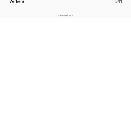
Verkehr
541
- Anzeige -