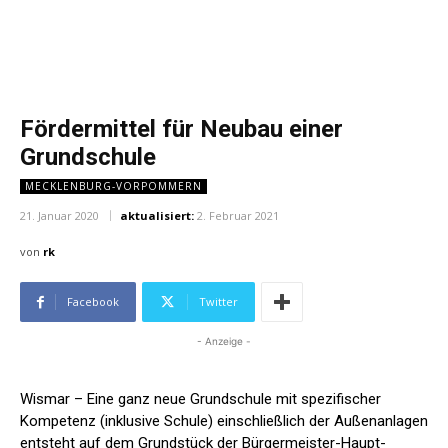
Fördermittel für Neubau einer
Grundschule
MECKLENBURG-VORPOMMERN
21. Januar 2020
aktualisiert:
2. Februar 2021
von
rk
Facebook
Twitter
- Anzeige -
Wismar – Eine ganz neue Grundschule mit spezifischer
Kompetenz (inklusive Schule) einschließlich der Außenanlagen
entsteht auf dem Grundstück der Bürgermeister-Haupt-