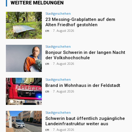
WEITERE MELDUNGEN
Stadtgeschehen
23 Messing-Grabplatten auf dem
Alten Friedhof gestohlen
cm
-
7. August 2026
Stadtgeschehen
Bonjour Schwerin in der langen Nacht
der Volkshochschule
cm
-
7. August 2026
Stadtgeschehen
Brand in Wohnhaus in der Feldstadt
cm
-
7. August 2026
Stadtgeschehen
Schwerin baut öffentlich zugängliche
Landeinfrastruktur weiter aus
cm
-
7. August 2026