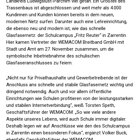
Landkreis Ludwigslust-Parchim viel getan. Ein Großteil des
Trassenbaus ist abgeschlossen und weit mehr als 4.000
Kundinnen und Kunden können bereits in dem neuen,
modernen Netz surfen. Darunter auch eine Lehreinrichtung,
die ebenso neu und modern ist, wie das schnelle
Glasfasernetz: der Schulcampus „Fritz Reuter“ in Zarrentin.
Hier kamen Vertreter der WEMACOM Breitband GmbH mit
Stadt und Amt am 27. November zusammen, um die
symbolische Inbetriebnahme des schulischen
Glasfaseranschlusses zu feiern.
„Nicht nur für Privathaushalte und Gewerbetreibende ist der
Anschluss ans schnelle und stabile Glasfasernetz wichtig und
dringend notwendig. Auch und vor allem öffentliche
Einrichtungen wie Schulen profitieren von der leistungsstarken
und stabilen Internetverbindung“, weiß Torsten Speth,
Geschäftsführer der WEMACOM. „So wie viele andere
Aspekte unseres Lebens, wird auch Schule immer digitaler.
Deshalb legen wir auf Anschlüsse wie den des Schulcampus
in Zarrentin einen besonderen Fokus“, ergänzt Volker Buck,
ebenfalls Geschäftsführer der WEMACOM.