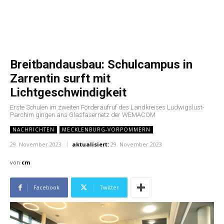
Breitbandausbau: Schulcampus in
Zarrentin surft mit
Lichtgeschwindigkeit
Erste Schulen im zweiten Förderaufruf des Landkreises Ludwigslust-
Parchim gingen ans Glasfasernetz der WEMACOM
NACHRICHTEN
MECKLENBURG-VORPOMMERN
29. November 2023
aktualisiert:
29. November 2023
von
cm
Facebook
Twitter