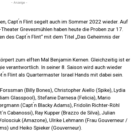
- Anzeige -
en, Capt ́n Flint segelt auch im Sommer 2022 wieder. Auf
-Theater Grevesmühlen haben heute die Proben zur 17.
 des Capt ́n Flint“ mit dem Titel „Das Geheimnis der
körpert zum elften Mal Benjamin Kernen. Gleichzeitig ist er
gie verantwortlich. In seiner 8. Saison wird auch wieder
́n Flint als Quartermaster Israel Hands mit dabei sein.
ssman (Billy Bones), Christopher Aiello (Spike), Lydia
iam Glasspool), Stefanie Darnesa (Felicia), Mario
ergmann (Capt ́n Blacky Adams), Fridolin Richter-Röhl
`n Cabanossi), Ray Kupper (Brazzo de Silva), Julian
 Volosciuk (Amazone), Ulrike Lehmann (Frau Gouverneur /
s) und Heiko Spieker (Gouverneur).