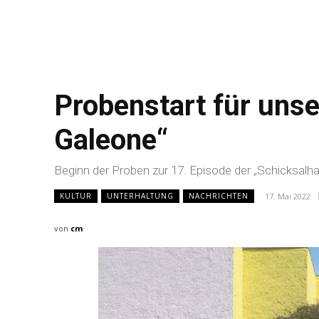
Probenstart für uns
Galeone“
Beginn der Proben zur 17. Episode der „Schicksalh
17. Mai 2022
KULTUR
UNTERHALTUNG
NACHRICHTEN
von
cm