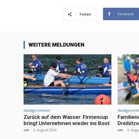
Facebook
Teilen
WEITERE MELDUNGEN
Stadtgeschehen
Stadtgesche
Zurück auf dem Wasser: Firmencup
Familie
bringt Unternehmen wieder ins Boot
Dreilütz
cm
-
6. August 2026
cm
-
6. Augu