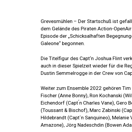
Grevesmühlen – Der Startschuß ist gefall
dem Gelände des Piraten Action-OpenAir
Episode der „Schicksalhaften Begegnungen
Galeone“ begonnen.
Die Titelfigur des Capt‘n Joshua Flint ver
auch in dieser Spielzeit wieder für die Re
Dustin Semmelrogge in der Crew von Capt 
Weiter zum Ensemble 2022 gehören Tim For
Fischer (Anne Bonny), Ron Kochanski (Will
Eichendorf (Capt ́n Charles Vane), Gero B
(Toussant & Bischof), Marc Zabinski (Capt
Hildebrandt (Capt`n Sanquineo), Melanie
Amazone), Jörg Nadeschdin (Bowen Adam