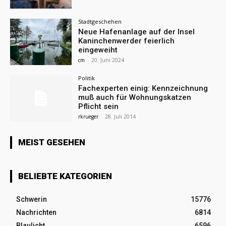
Stadtgeschehen
Neue Hafenanlage auf der Insel
Kaninchenwerder feierlich
eingeweiht
cm
-
20. Juni 2024
Politik
Fachexperten einig: Kennzeichnung
muß auch für Wohnungskatzen
Pflicht sein
rkrueger
-
28. Juli 2014
MEIST GESEHEN
BELIEBTE KATEGORIEN
Schwerin
15776
Nachrichten
6814
Blaulicht
6596