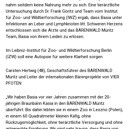
nahm seitdem keine Nahrung mehr zu sich. Eine tierärztliche
Untersuchung durch Dr. Frank Göritz und Team vom Institut
für Zoo- und Wildtierforschung (IWZ) ergab, dass Basia unter
Infektionen an Leber und Lymphknoten litt. Schweren Herzens
entschlossen sich die Ärzte und das BÄRENWALD Müritz
Team, Basia von ihrem Leiden zu erlösen.
Im Leibniz-Institut für Zoo- und Wildtierforschung Berlin
(IZW) soll eine Autopsie für weitere Klarheit sorgen.
Carsten Hertwig (48), Geschäftsführer des BÄRENWALD
Müritz und Leiter der internationalen Bärenprojekte von VIER
PFOTEN:
„Wir haben Basia vor vier Jahren zusammen mit der 20-
jährigen Braunbärin Kasia in den BÄRENWALD Müritz
überführt. Bis dahin lebten sie in einem Zoo in Leszno (Polen),
in einem 60 Quadratmeter kleinen Käfig, ohne
Rückzugsmöglichkeit, ohne tierärztliche Versorgung und ohne
artgerechte Ernährung. Wir sind sehr traurig, dass Basia von