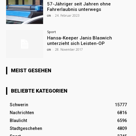
57-Jähriger seit Jahren ohne
Fahrerlaubnis unterwegs
cm
-
24. Februar 2023
Sport
Hansa-Keeper Janis Blaswich
unterzieht sich Leisten-OP
cm
-
28. November 2017
MEIST GESEHEN
BELIEBTE KATEGORIEN
Schwerin
15777
Nachrichten
6816
Blaulicht
6596
Stadtgeschehen
4809