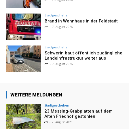
Stadtgeschehen
Brand in Wohnhaus in der Feldstadt
cm
-
7. August 2026
Stadtgeschehen
Schwerin baut öffentlich zugängliche
Landeinfrastruktur weiter aus
cm
-
7. August 2026
WEITERE MELDUNGEN
Stadtgeschehen
23 Messing-Grabplatten auf dem
Alten Friedhof gestohlen
cm
-
7. August 2026