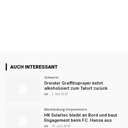
AUCH INTERESSANT
Schwerin
Dreister Graffitisprayer kehrt
alkoholisiert zum Tatort zurück
cm
-
3. Mai 2018
Mecklenburg-Vorpommern
HK Solartec bleibt an Bord und baut
Engagement beim F.C. Hansa aus
cm
-
19. Juni 2018