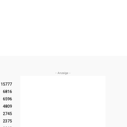
- Anzeige -
15777
6816
6596
4809
2745
2375