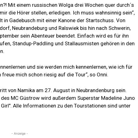
en?! Mit einem russischen Wolga drei Wochen quer durch´s
mir die Hörer stellen, erledigen. Ich muss wahnsinnig sein“,
lt in Gadebusch mit einer Kanone der Startschuss. Von
dorf, Neubrandeburg und Ralswiek bis hin nach Schwerin,
ptember sein Abenteuer beendet. Einfach wird es für ihn
aufen, Standup-Paddling und Stallausmisten gehören in den
n.
nenlernen und sie werden mich kennenlernen, wie ich für
reue mich schon riesig auf die Tour“, so Onni.
tritt von Namika am 27. August in Neubrandenburg sein.
 des MC Güstrow wird außerdem Superstar Madeline Juno
Girl". Alle Informationen zu den Tourstationen sind unter
- Anzeige -