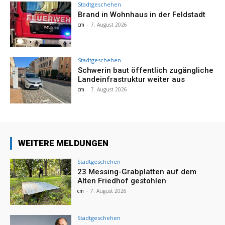
Stadtgeschehen
Brand in Wohnhaus in der Feldstadt
cm
-
7. August 2026
Stadtgeschehen
Schwerin baut öffentlich zugängliche
Landeinfrastruktur weiter aus
cm
-
7. August 2026
WEITERE MELDUNGEN
Stadtgeschehen
23 Messing-Grabplatten auf dem
Alten Friedhof gestohlen
cm
-
7. August 2026
Stadtgeschehen