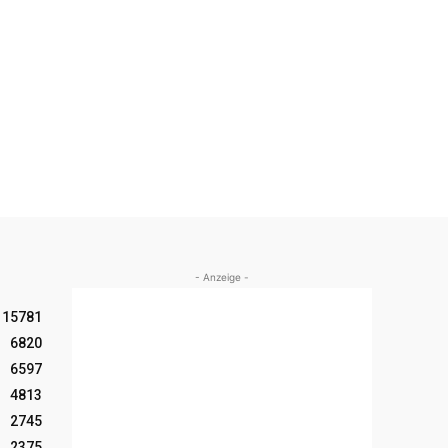
- Anzeige -
15781
6820
6597
4813
2745
2375