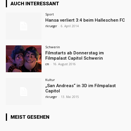
AUCH INTERESSANT
Sport
Hansa verliert 3:4 beim Halleschen FC
rkrueger
-
6. April 2014
Schwerin
Filmstarts ab Donnerstag im
Filmpalast Capitol Schwerin
cm
-
16. August 2016
Kultur
„San Andreas“ in 3D im Filmpalast
Capitol
rkrueger
-
13. Mai 2015
MEIST GESEHEN