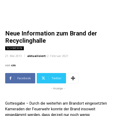
Neue Information zum Brand der
Recyclinghalle
SCHWERIN
21. Mai 2013
aktualisiert:
2. Februar 2021
von
cm
Facebook
Twitter
- Anzeige -
Gottesgabe – Durch die weiterhin am Brandort eingesetzten
Kameraden der Feuerwehr konnte der Brand insoweit
eingedämmt werden, dass derzeit nur noch wenig