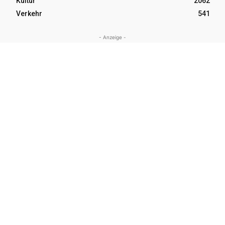
Kultur
2062
Verkehr
541
- Anzeige -