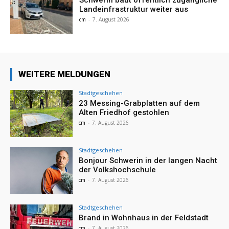
Schwerin baut öffentlich zugängliche
Landeinfrastruktur weiter aus
cm
-
7. August 2026
WEITERE MELDUNGEN
Stadtgeschehen
23 Messing-Grabplatten auf dem
Alten Friedhof gestohlen
cm
-
7. August 2026
Stadtgeschehen
Bonjour Schwerin in der langen Nacht
der Volkshochschule
cm
-
7. August 2026
Stadtgeschehen
Brand in Wohnhaus in der Feldstadt
cm
-
7. August 2026