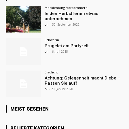
Mecklenburg-Vorpommern
In den Herbstferien etwas
unternehmen
cm
-
30. September 2022
Schwerin
Prügelei am Partyzelt
cm
-
6. Juli 2015
Blaulicht
Achtung: Gelegenheit macht Diebe –
Passen Sie auf!
rk
-
20. Januar 2020
MEIST GESEHEN
BELIEBTE KATEGORIEN