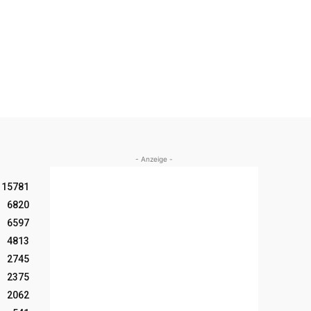
- Anzeige -
15781
6820
6597
4813
2745
2375
2062