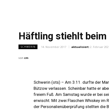
Häftling stiehlt be
14. November 2017
aktualisiert:
2. Februar 202
SCHWERIN
von
cm
Schwerin (ots) – Am 3.11. durfte der Ma
Bützow verlassen. Scheinbar hatte er aber
freiem Fuß. Am Samstag wurde er bei sei
erwischt. Mit zwei Flaschen Whiskey im R
der Personalienüberprüfung stellten die 