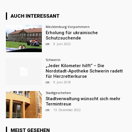
AUCH INTERESSANT
Mecklenburg-Vorpommern
Erholung für ukrainische
Schutzsuchende
cm
-
9. Juni 2022
Schwerin
„Jeder Kilometer hilft“ – Die
Nordstadt-Apotheke Schwerin radett
für Herzretterkurse
cm
-
9. Juni 2018
Stadtgeschehen
Stadtverwaltung wünscht sich mehr
Termintreue
cm
-
13. Dezember 2022
MEIST GESEHEN