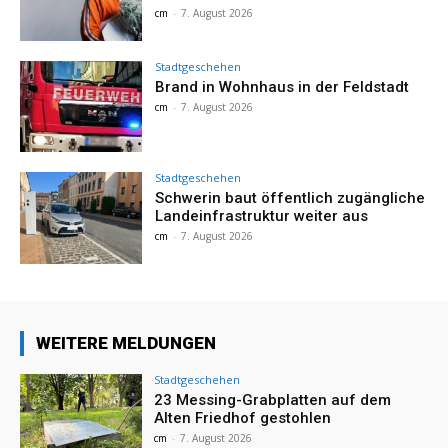
cm
-
7. August 2026
Stadtgeschehen
Brand in Wohnhaus in der Feldstadt
cm
-
7. August 2026
Stadtgeschehen
Schwerin baut öffentlich zugängliche
Landeinfrastruktur weiter aus
cm
-
7. August 2026
WEITERE MELDUNGEN
Stadtgeschehen
23 Messing-Grabplatten auf dem
Alten Friedhof gestohlen
cm
-
7. August 2026