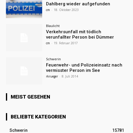
Dahlberg wieder aufgefunden
cm
-
18. Oktober 2023
Blaulicht
Verkehrsunfall mit tödlich
verunfallter Person bei Dümmer
cm
-
19. Februar 2017
Schwerin
Feuerwehr- und Polizeieinsatz nach
vermisster Person im See
rkrueger
-
8. Juli 2014
MEIST GESEHEN
BELIEBTE KATEGORIEN
Schwerin
15781