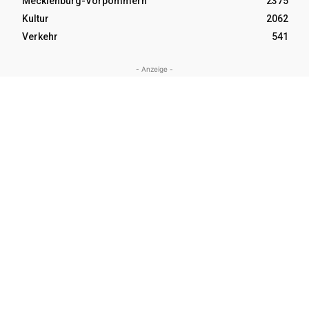
Mecklenburg-Vorpommern
2375
Kultur
2062
Verkehr
541
- Anzeige -