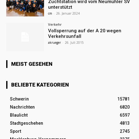
Zuchtstation wird vom Neumühler SV
unterstützt
cm
-
26. Januar 2024
Verkehr
Vollsperrung auf der A 20 wegen
Verkehrsunfall
akrueger
-
26. Juli 2015
MEIST GESEHEN
BELIEBTE KATEGORIEN
Schwerin
15781
Nachrichten
6820
Blaulicht
6597
Stadtgeschehen
4813
Sport
2745