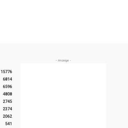
- Anzeige -
15776
6814
6596
4808
2745
2374
2062
541