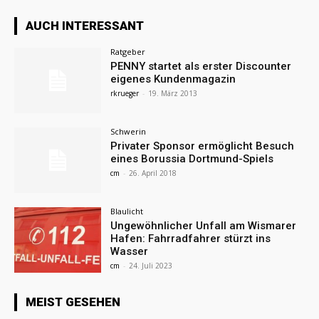
AUCH INTERESSANT
Ratgeber
PENNY startet als erster Discounter
eigenes Kundenmagazin
rkrueger
-
19. März 2013
Schwerin
Privater Sponsor ermöglicht Besuch
eines Borussia Dortmund-Spiels
cm
-
26. April 2018
Blaulicht
Ungewöhnlicher Unfall am Wismarer
Hafen: Fahrradfahrer stürzt ins
Wasser
cm
-
24. Juli 2023
MEIST GESEHEN