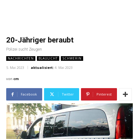
20-Jähriger beraubt
Polizei sucht Zeugen
NACHRICHTEN
BLAULICHT
SCHWERIN
5. Mai 2023
aktualisiert:
4. Mai 2023
von
cm
Facebook
Twitter
Pinterest