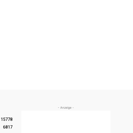
- Anzeige -
15778
6817