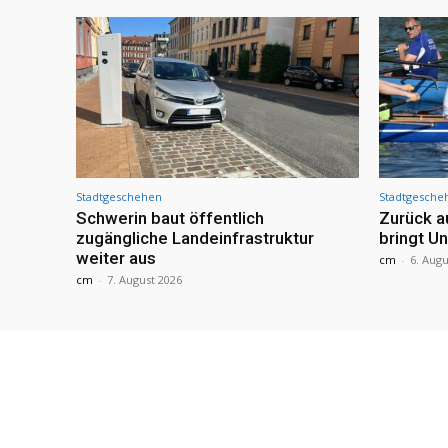
Stadtgeschehen
Stadtgesche
Schwerin baut öffentlich
Zurück a
zugängliche Landeinfrastruktur
bringt U
weiter aus
cm
-
6. Augu
cm
-
7. August 2026