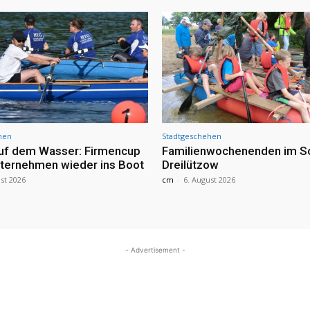
hen
Stadtgeschehen
uf dem Wasser: Firmencup
Familienwochenenden im S
nternehmen wieder ins Boot
Dreilützow
st 2026
cm
-
6. August 2026
- Advertisement -