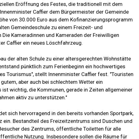
iellen Eröffnung des Festes, die traditionell mit dem
 Innenminister Caffier dem Bürgermeister der Gemeinde
n Höhe von 30.000 Euro aus dem Kofinanzierungsprogramm
lten Gemeindeschule zu einem Freizeit- und
 Die Kameradinnen und Kameraden der Freiwilligen
r Caffier ein neues Löschfahrzeug.
u der alten Schule zu einer altersgerechten Wohnstätte
ntstand pünktlich zum Ferienbeginn ein hochwertiges
 Tourismus", stellt Innenminister Caffier fest. "Touristen
i gutem, aber auch bei schlechtem Wetter ein
 ist wichtig, die Kommunen, gerade in Zeiten allgemeiner
hmen aktiv zu unterstützen."
et sich hervorragend in den bereits vorhanden Sportpark,
z ein. Bestandteil des Freizeitzentrums sind Duschen und
esucher des Zentrums, öffentliche Toiletten für alle
ffentliche Nutzung. Insbesondere sollen die Räume für