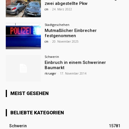
zwei abgestellte Pkw
cm
-
24. März 2022
Stadtgeschehen
Mutmaßlicher Einbrecher
festgenommen
cm
-
20. November 2025
Schwerin
Einbruch in einem Schweriner
Baumarkt
rkrueger
-
17. November 2014
MEIST GESEHEN
BELIEBTE KATEGORIEN
Schwerin
15781