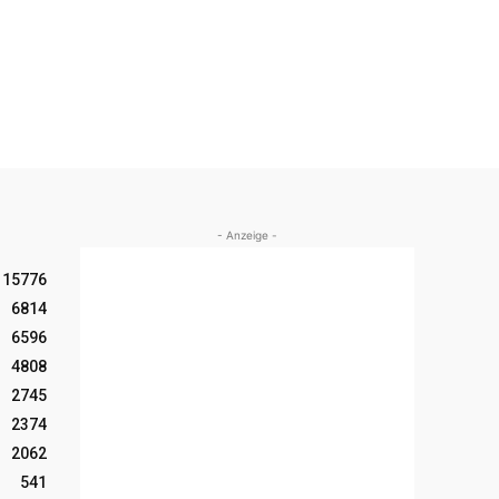
- Anzeige -
15776
6814
6596
4808
2745
2374
2062
541