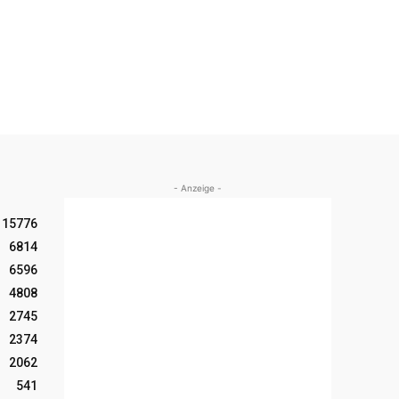
- Anzeige -
15776
6814
6596
4808
2745
2374
2062
541